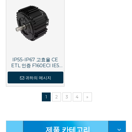
IP55-IP67 고효율 CE
ETL 인증 F160ECI IE5
EC 모터
귀하의 메시지
1
2
3
4
»
제품 카테고리