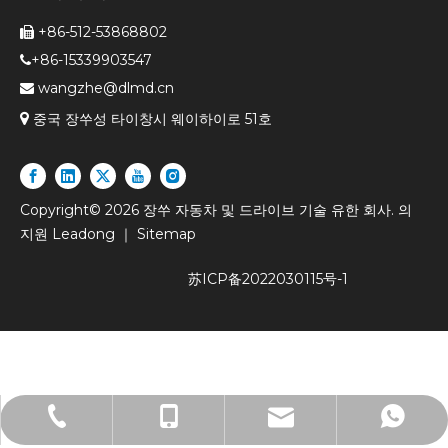
+86-512-53868802

+86-15339903547

wangzhe@dlmd.cn


중국 장쑤성 타이창시 웨이하이로 51호
Copyright©
2026
장쑤 자동차 및 드라이브 기술 유한 회사. 의
지원
Leadong
｜
Sitemap
苏ICP备2022030115号-1
+86-512-53980061
+86- 15026701859
15026701859
lw@dlmd.cn