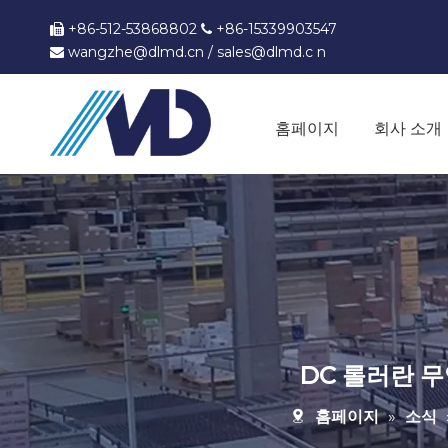
+86-512-53868802
+86-15339903547


wangzhe@dlmd.cn
/
sales@dlmd.c
n

홈페이지
회사 소개
DC 롤러란 
홈페이지
»
소식