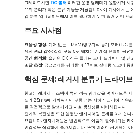
그레이드하면
DC 롤러
이러한 운영 딜레마가 원활하게 해결
유지 관리가 적은 분류 기능을 제공합니다. 이 기사에서는 
업 분류 업그레이드에서 이를 평가하기 위한 증거 기반 프레
주요 시사점
효율성 향상:
기어 없는 PMSM(영구자석 동기 모터) DC 
유지 관리 감소:
직접 구동 아키텍처는 기계적 윤활이 필요하
공간 최적화:
올인원 DC 전동 롤러는 모터, 드라이버 및 
조달 초점:
공급업체를 평가할 때 17비트 절대형 인코더 통합, 
핵심 문제: 레거시 분류기 드라이
창고는 레거시 시스템이 특정 성능 임계값을 넘어서도록 지
도가 2.5m/s에 가까워지면 부품 성능 저하가 급격히 가
을 직접적으로 발생시키고 시설 생산성을 마비시킵니다.
전기적 복잡성은 또한 엄청난 엔지니어링 문제를 야기합니다
요합니다. 엔지니어들은 일반적으로 이렇게 뻗어나가는 케이블
민감성을 심각하게 증가시킵니다. 또한 이러한 케이블은 이