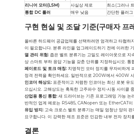
리니어 모터(LSM)
사실상 제로
최소(그러나 트
통합 DC 롤러
매우 낮음
간단한 플러그 
구현 현실 및 조달 기준(구매자 프
올바른 하드웨어 공급업체를 선택하려면 엄격하고 타협하지 
이 필요합니다. 분류 라인을 업그레이드하기 전에 이러한 
열 관리 위험:
좁은 벨트 분류기는 고밀도 레이아웃으로 지속
상 스마트 부하 응답 기능을 갖춘 단위를 지정하십시오. 통합
페이로드 및 토크 매칭:
치명적인 모터 정지를 무자비하게 피
정격 전력을 확인하세요. 일반적으로 200W에서 400W 사
인코더 해상도:
표준적이고 저렴한 인코더는 최신 로봇 유도
으십시오. 고해상도는 혹독한 고주파수 정지-시동 사이클 중
산업용 통신 통합:
새 드라이브는 기존 프로그래밍 가능 논리
반적인 업계 예로는 RS485, CANopen 또는 Ether
유입 방지:
고속 크로스 벨트 분류기는 매일 엄청난 양의 판지
요구합니다. 이 강력한 제조 표준은 민감한 내부 전자 장치
결론