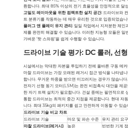
환합니다. 최대 85% 이상의 전기 효율성을 안정적으로 달
고밀도 레이아웃을 위한 컴팩트한 설치 공간:
드라이브와 컨
트 분류기를 작동하는 데 매우 유리한 것으로 입증되었습니다
플러그 앤 플레이 유지 관리:
일일 작업에서 지저분한 체인과
제를 완전히 해결할 수 있습니다. 이러한 지능형 모듈은 일
가벼운 '핫 스와핑'을 쉽게 수행할 수 있습니다.
드라이브 기술 평가: DC 롤러, 선
시설에서는 막대한 자본을 투입하기 전에 올바른 구동 메커
마찰 드라이브는 가장 오래된 레거시 접근 방식을 나타냅니
합니다. 무거운 하중을 받으면 미끄러지는 경우가 많습니다.
전자기 선형 동기 모터(LSM)는 완전 비접촉식 대안을 제
한 자기 트랙 설치가 필요합니다. 건설 중에는 필연적으로 
통합 드라이브는 최적의 중간 지점을 제공합니다. 현대 자
니다. 최대 35kg의 패키지를 쉽고 안전하게 이동할 수 있
드라이브 기술 비교 차트
드라이브 기술
마모 및 파손 수준
유지 관리 요
마찰 드라이브(레거시)
높은
빈번한 기계 정