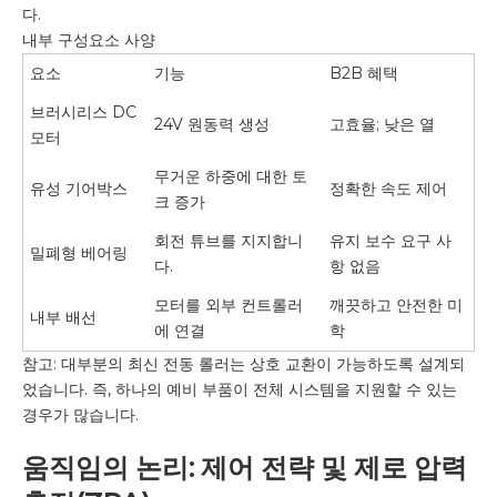
다.
내부 구성요소 사양
요소
기능
B2B 혜택
브러시리스 DC
24V 원동력 생성
고효율; 낮은 열
모터
무거운 하중에 대한 토
유성 기어박스
정확한 속도 제어
크 증가
회전 튜브를 지지합니
유지 보수 요구 사
밀폐형 베어링
다.
항 없음
모터를 외부 컨트롤러
깨끗하고 안전한 미
내부 배선
에 연결
학
참고: 대부분의 최신 전동 롤러는 상호 교환이 가능하도록 설계되
었습니다. 즉, 하나의 예비 부품이 전체 시스템을 지원할 수 있는
경우가 많습니다.
움직임의 논리: 제어 전략 및 제로 압력