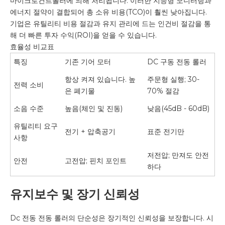
마이크로컨트롤러에 의해 처리됩니다. 이러한 지능형 모니터링과
에너지 절약이 결합되어 총 소유 비용(TCO)이 훨씬 낮아집니다.
기업은 유틸리티 비용 절감과 유지 관리에 드는 인건비 절감을 통
해 더 빠른 투자 수익(ROI)을 얻을 수 있습니다.
효율성 비교표
특징
기존 기어 모터
DC 구동 전동 롤러
항상 켜져 있습니다. 높
주문형 실행; 30-
전력 소비
은 폐기물
70% 절감
소음 수준
높음(체인 및 진동)
낮음(45dB - 60dB)
유틸리티 요구
전기 + 압축공기
표준 전기만
사항
저전압; 만져도 안전
안전
고전압; 핀치 포인트
하다
유지보수 및 장기 신뢰성
Dc 전동 전동 롤러의 단순성은 장기적인 신뢰성을 보장합니다. 시